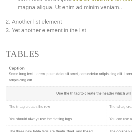
magna aliqua. Ut enim ad minim veniam..
Another list element
Yet another element in the list
TABLES
Caption
Some long text. Lorem ipsum dolor sit amet, consectetur adipisicing elit. Lor
adipisicing elit.
Use the
th
tag to create the header which will 
The
tr
tag creates the row
The
td
tag cre
You should always use the closing tags
You can use a 
The three new table tags are
tbody, tfoot,
and
thead
The
colspan
a